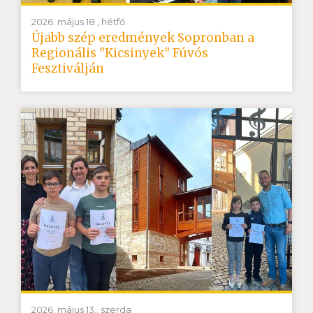
2026. május 18., hétfő
Újabb szép eredmények Sopronban a
Regionális "Kicsinyek" Fúvós
Fesztiválján
2026. május 13., szerda