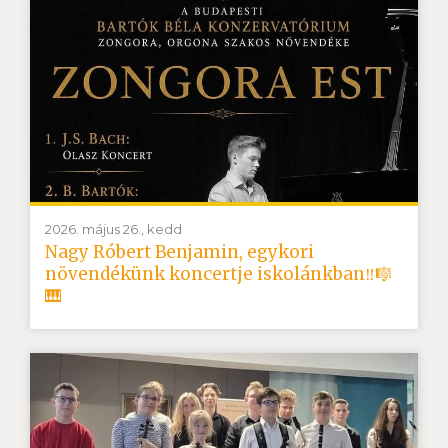
2026. május 26., kedd
Nagy Róbert Benjamin, egykori
növendékünk koncertje iskolánkban‼️🎼
🎹