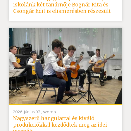
iskolánk két tanárnője Bognár Rita és
Csongár Edit is elismerésben részesült
2026. június 03., szerda
Nagyszerű hangulattal és kiváló
produkciókkal kezdődtek meg az idei