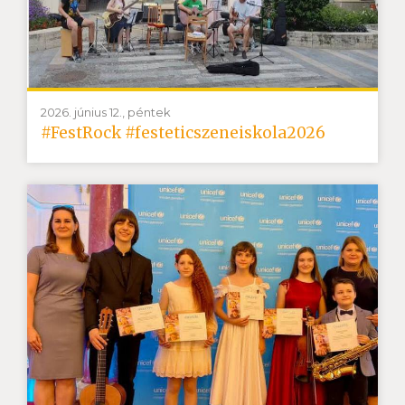
2026. június 12., péntek
#FestRock #festeticszeneiskola2026