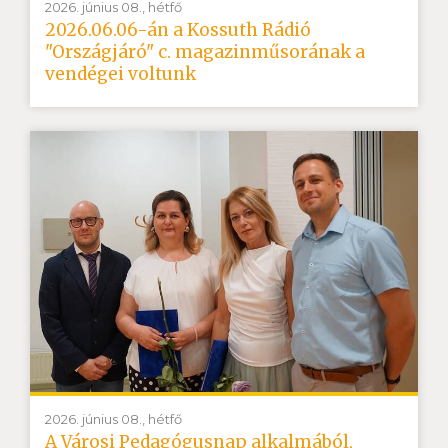
2026. június 08., hétfő
2026.06.06-án a Kossuth Rádió
"Országjáró" c. magazinműsorának a
vendégei voltunk
2026. június 08., hétfő
A Városi Pedagógusnap alkalmából,