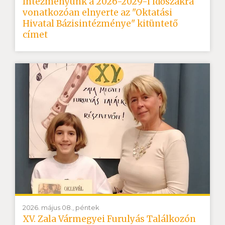
Intézményünk a 2026-2029-i időszakra
vonatkozóan elnyerte az "Oktatási
Hivatal Bázisintézménye" kitüntető
címet
2026. május 08., péntek
XV. Zala Vármegyei Furulyás Találkozón