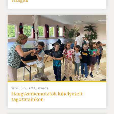
vizsgák
2026. június 03., szerda
Hangszerbemutatók kihelyezett
tagozatainkon