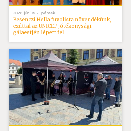
2026. június 12., péntek
Besenczi Hella fuvolista növendékünk,
ezúttal az UNICEF jótékonysági
gálaestjén lépett fel