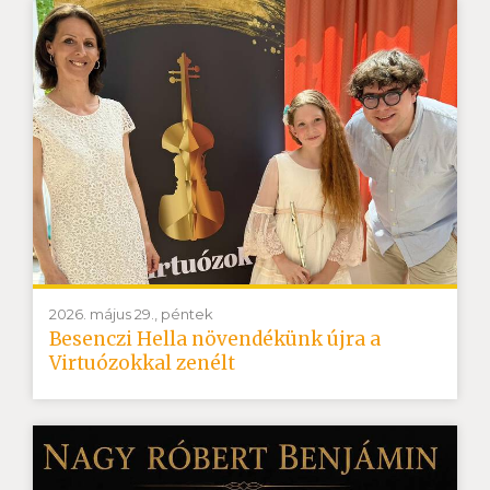
2026. május 29., péntek
Besenczi Hella növendékünk újra a
Virtuózokkal zenélt