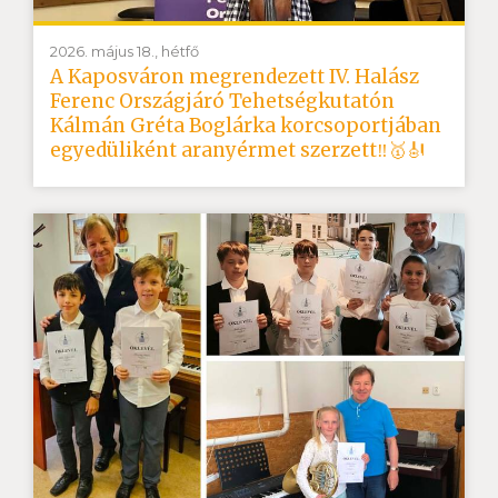
2026. május 18., hétfő
A Kaposváron megrendezett IV. Halász
Ferenc Országjáró Tehetségkutatón
Kálmán Gréta Boglárka korcsoportjában
egyedüliként aranyérmet szerzett‼️🥇🎻