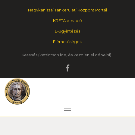
Nagykanizsai Tankerületi Központ Portál
KRÉTA e-napló
E-ügyintézés
Elérhetőségek
Keresés