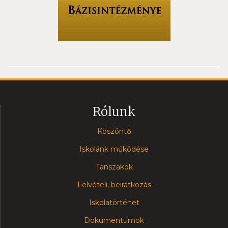
Rólunk
Köszöntő
Iskolánk működése
Tanszakok
Felvételi, beiratkozás
Iskolatörténet
Dokumentumok