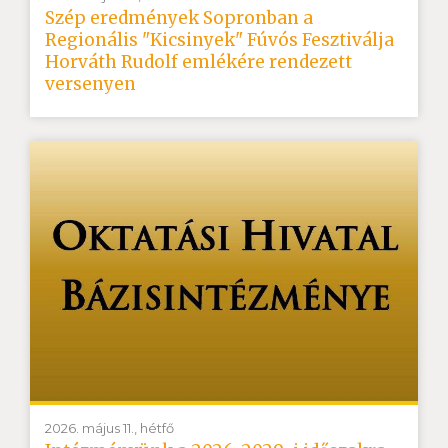
Szép eredmények Sopronban a
Regionális "Kicsinyek" Fúvós Fesztiválja
Horváth Rudolf emlékére rendezett
versenyen
2026. május 11., hétfő