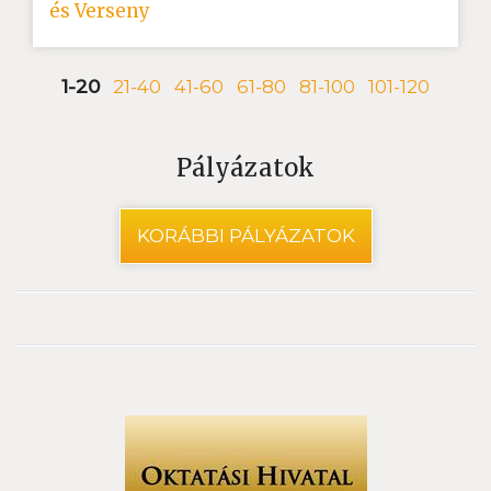
és Verseny
1-20
21-40
41-60
61-80
81-100
101-120
Pályázatok
KORÁBBI PÁLYÁZATOK