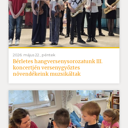
2026. május 22., péntek
Bérletes hangversenysorozatunk III.
koncertjén versenygyőztes
növendékeink muzsikáltak