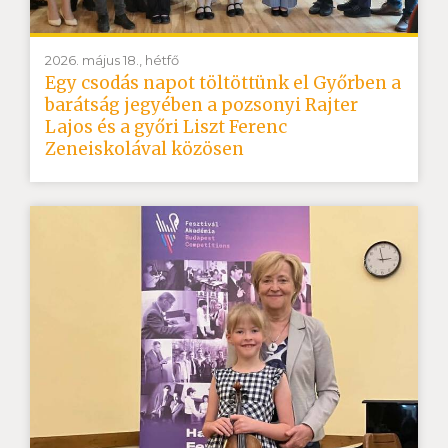
2026. május 18., hétfő
Egy csodás napot töltöttünk el Győrben a
barátság jegyében a pozsonyi Rajter
Lajos és a győri Liszt Ferenc
Zeneiskolával közösen