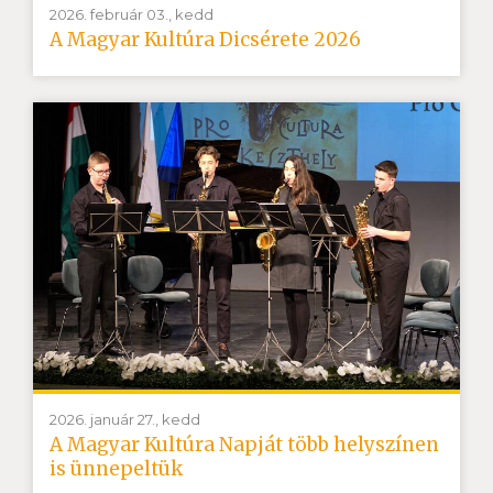
2026. február 03., kedd
A Magyar Kultúra Dicsérete 2026
2026. január 27., kedd
A Magyar Kultúra Napját több helyszínen
is ünnepeltük