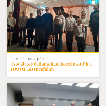
2026. március 13., péntek
Csodálatos dallamokkal köszöntöttük a
tavaszt Lesencefalun