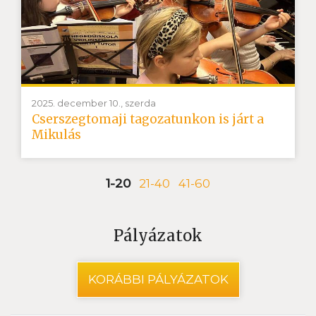
2025. december 10., szerda
Cserszegtomaji tagozatunkon is járt a
Mikulás
1-20
21-40
41-60
Pályázatok
KORÁBBI PÁLYÁZATOK