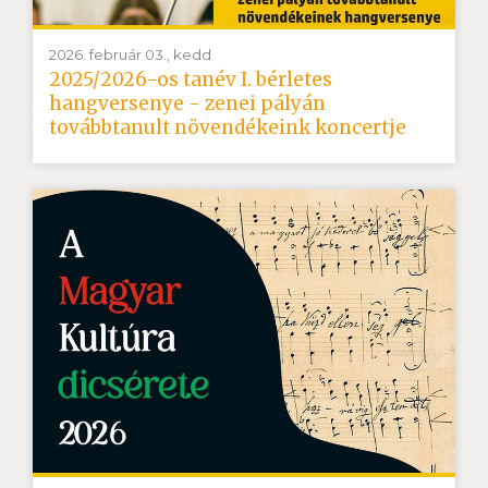
2026. február 03., kedd
2025/2026-os tanév I. bérletes
hangversenye - zenei pályán
továbbtanult növendékeink koncertje