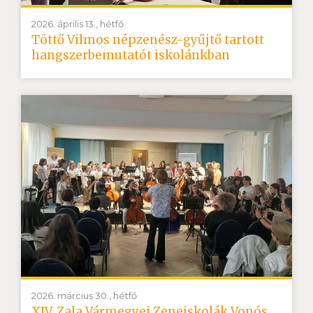
2026. április 13., hétfő
Töttő Vilmos népzenész-gyűjtő tartott
hangszerbemutatót iskolánkban
2026. március 30., hétfő
XIV. Zala Vármegyei Zeneiskolák Vonós