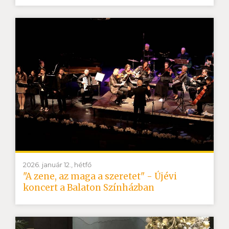
2026. január 12., hétfő
"A zene, az maga a szeretet" - Újévi
koncert a Balaton Színházban