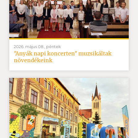
2026. május 08., péntek
"Anyák napi koncerten" muzsikáltak
növendékeink