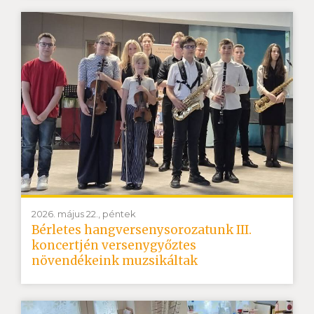
2026. május 22., péntek
Bérletes hangversenysorozatunk III.
koncertjén versenygyőztes
növendékeink muzsikáltak