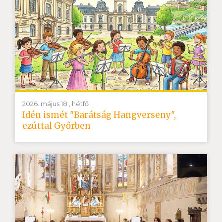
2026. május 18., hétfő
Idén ismét "Barátság Hangverseny",
ezúttal Győrben