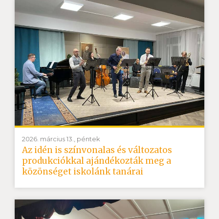
2026. március 13., péntek
Az idén is színvonalas és változatos
produkciókkal ajándékozták meg a
közönséget iskolánk tanárai