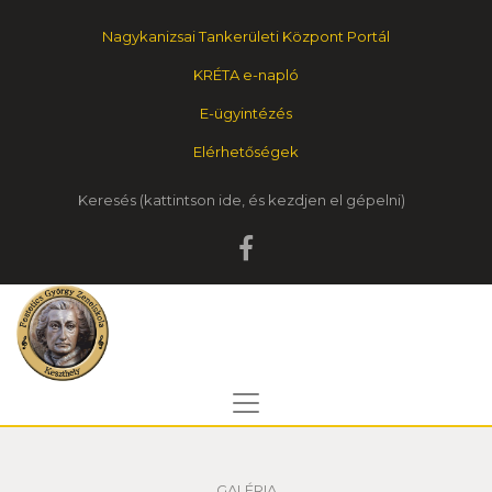
Nagykanizsai Tankerületi Központ Portál
KRÉTA e-napló
E-ügyintézés
Elérhetőségek
Keresés
GALÉRIA