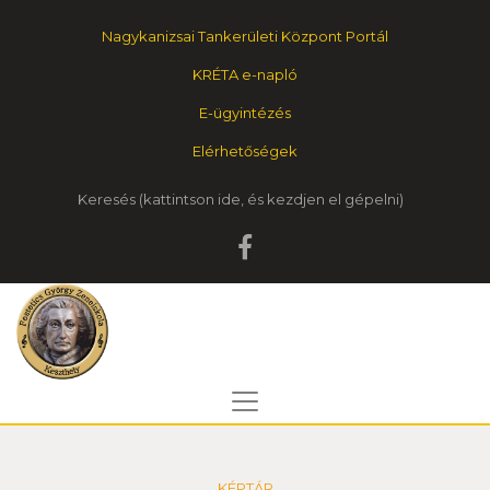
Nagykanizsai Tankerületi Központ Portál
KRÉTA e-napló
E-ügyintézés
Elérhetőségek
Keresés
KÉPTÁR