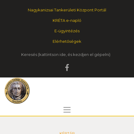
Nagykanizsai Tankerületi Központ Portál
KRÉTA e-napló
E-ügyintézés
Elérhetőségek
Keresés
KÉPTÁR